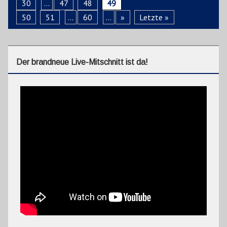
30
...
47
48
49
50
51
...
60
...
»
Letzte »
Der brandneue Live-Mitschnitt ist da!