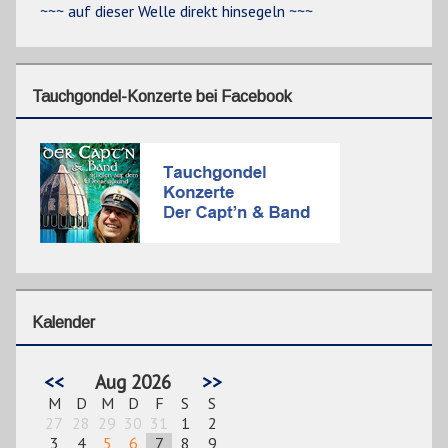
~~~ auf dieser Welle direkt hinsegeln ~~~
Tauchgondel-Konzerte bei Facebook
Kalender
<<
Aug 2026
>>
M
D
M
D
F
S
S
27
28
29
30
31
1
2
3
4
5
6
7
8
9