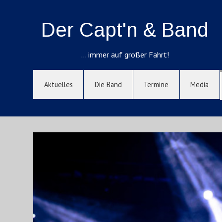
Der Capt'n & Band
… immer auf großer Fahrt!
Aktuelles
Die Band
Termine
Media