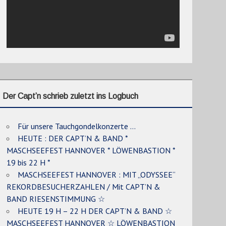
Der Capt’n schrieb zuletzt ins Logbuch
Für unsere Tauchgondelkonzerte …
HEUTE : DER CAPT’N & BAND *
MASCHSEEFEST HANNOVER * LÖWENBASTION *
19 bis 22 H *
MASCHSEEFEST HANNOVER : MIT „ODYSSEE“
REKORDBESUCHERZAHLEN / Mit CAPT’N &
BAND RIESENSTIMMUNG ☆
HEUTE 19 H – 22 H DER CAPT’N & BAND ☆
MASCHSEEFEST HANNOVER ☆ LÖWENBASTION