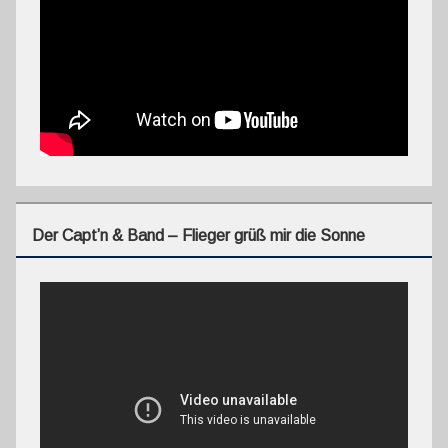
Der Capt’n & Band – Flieger grüß mir die Sonne