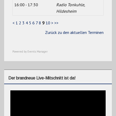
16:00 - 17:30
Radio Tonkuhle,
Hildesheim
<
1
2
3
4
5
6
7
8
9
10
>
>>
Zurück zu den aktuellen Terminen
Powered by
Events Manager
Der brandneue Live-Mitschnitt ist da!