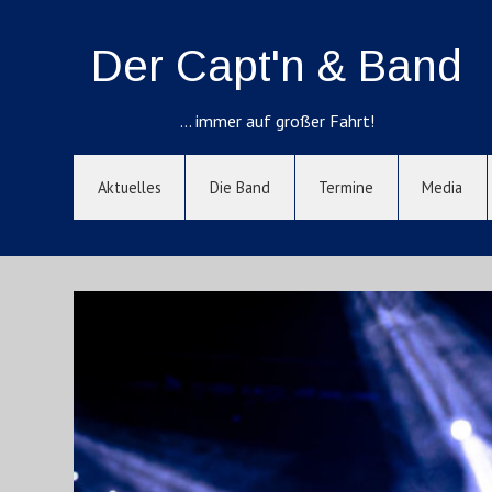
Der Capt'n & Band
… immer auf großer Fahrt!
Aktuelles
Die Band
Termine
Media