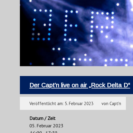
Der Capt’n live on air „Rock Delta D“
Veröffentlicht am:
5. Februar 2023
von
Capt'n
Datum / Zeit
05. Februar 2023
16:00 - 17:30