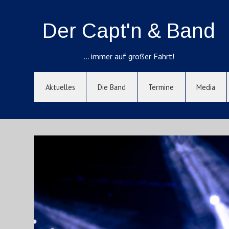
Der Capt'n & Band
… immer auf großer Fahrt!
Aktuelles
Die Band
Termine
Media