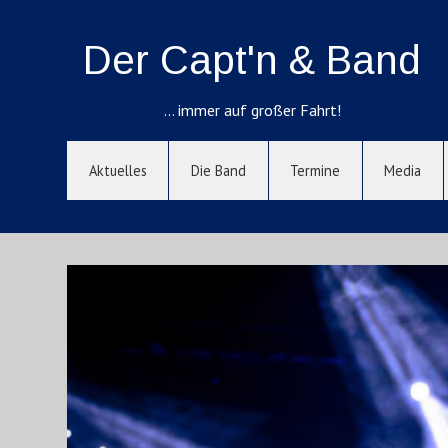
Der Capt'n & Band
… immer auf großer Fahrt!
Aktuelles
Die Band
Termine
Media