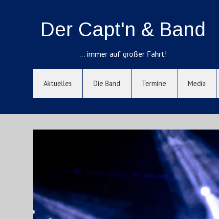
Der Capt'n & Band
… immer auf großer Fahrt!
Aktuelles
Die Band
Termine
Media