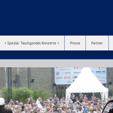
> Spezial: Tauchgondel-Konzerte <
Presse
Partner