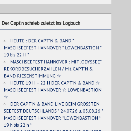
Der Capt’n schrieb zuletzt ins Logbuch
HEUTE : DER CAPT’N & BAND *
MASCHSEEFEST HANNOVER * LÖWENBASTION *
19 bis 22 H *
MASCHSEEFEST HANNOVER : MIT „ODYSSEE“
REKORDBESUCHERZAHLEN / Mit CAPT’N &
BAND RIESENSTIMMUNG ☆
HEUTE 19 H – 22 H DER CAPT’N & BAND ☆
MASCHSEEFEST HANNOVER ☆ LÖWENBASTION
☆
DER CAPT’N & BAND LIVE BEIM GRÖSSTEN
SEEFEST DEUTSCHLANDS * 24.07.26 u. 05.08.26 *
MASCHSEEFEST HANNOVER *LÖWENBASTION *
19 h bis 22 h *