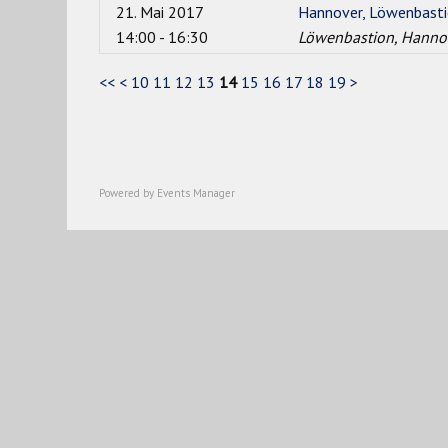
21. Mai 2017
Hannover, Löwenbastion
14:00 - 16:30
Löwenbastion, Hanno
<<
<
10
11
12
13
14
15
16
17
18
19
>
Powered by
Events Manager