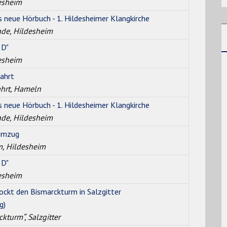
esheim
s neue Hörbuch - 1. Hildesheimer Klangkirche
de, Hildesheim
 D"
esheim
ahrt
ahrt, Hameln
s neue Hörbuch - 1. Hildesheimer Klangkirche
de, Hildesheim
numzug
m, Hildesheim
 D"
esheim
ockt den Bismarckturm in Salzgitter
g)
kturm“, Salzgitter