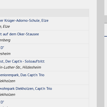
der Krüger-Adorno-Schule, Elze
, Elze
rt auf dem Oker-Stausee
lenberg
 D"
esheim
t, Der Capt'n - Soloauftritt
n-Luther-Str., Hildesheim
niorenpark, Das Capt'n Trio
iekholzen
ohnpark Diekholzen, Capt'n Trio
iekholzen
 D"