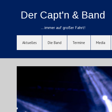
Der Capt'n & Band
… immer auf großer Fahrt!
Aktuelles
Die Band
Termine
Media